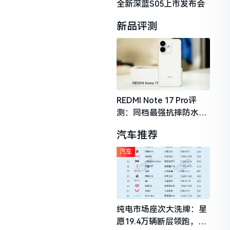
全新深蓝S05上市发布会
新品评测
REDMI Note 17 Pro评
测：同档最强抗摔防水，
2026年千元机市场的品质
汽车推荐
守门员
汽车
纯电市场座次大洗牌：星
愿19.4万辆断层领跑，理