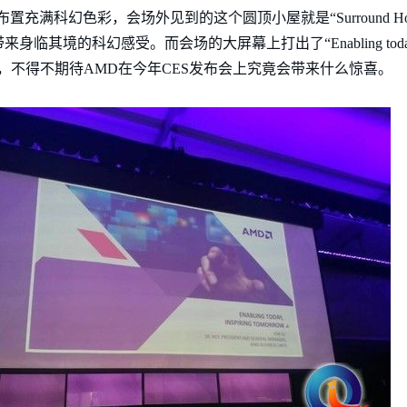
充满科幻色彩，会场外见到的这个圆顶小屋就是“Surround Ho
的科幻感受。而会场的大屏幕上打出了“Enabling today，Inspi
，不得不期待AMD在今年CES发布会上究竟会带来什么惊喜。