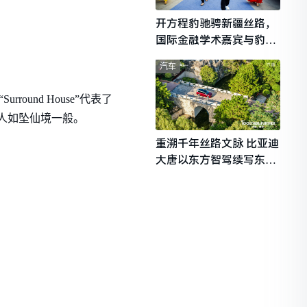
开方程豹驰骋新疆丝路，
国际金融学术嘉宾与豹友
共赴山海热爱
汽车
round House”代表了
人如坠仙境一般。
重溯千年丝路文脉 比亚迪
大唐以东方智驾续写东西
文明对话