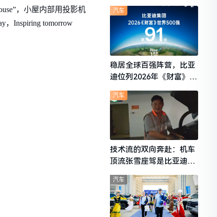
想i6成最强黑马
use”，小屋内部用投影机
汽车
ring tomorrow
稳居全球百强阵营，比亚
迪位列2026年《财富》世
界500强第91位
汽车
技术流的双向奔赴：机车
顶流张雪座驾是比亚迪秦
L
汽车